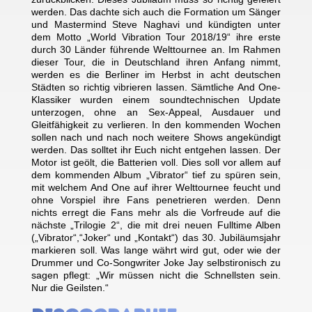
werden. Das dachte sich auch die Formation um Sänger
und Mastermind Steve Naghavi und kündigten unter
dem Motto „World Vibration Tour 2018/19“ ihre erste
durch 30 Länder führende Welttournee an. Im Rahmen
dieser Tour, die in Deutschland ihren Anfang nimmt,
werden es die Berliner im Herbst in acht deutschen
Städten so richtig vibrieren lassen. Sämtliche And One-
Klassiker wurden einem soundtechnischen Update
unterzogen, ohne an Sex-Appeal, Ausdauer und
Gleitfähigkeit zu verlieren. In den kommenden Wochen
sollen nach und nach noch weitere Shows angekündigt
werden. Das solltet ihr Euch nicht entgehen lassen. Der
Motor ist geölt, die Batterien voll. Dies soll vor allem auf
dem kommenden Album „Vibrator“ tief zu spüren sein,
mit welchem And One auf ihrer Welttournee feucht und
ohne Vorspiel ihre Fans penetrieren werden. Denn
nichts erregt die Fans mehr als die Vorfreude auf die
nächste „Trilogie 2“, die mit drei neuen Fulltime Alben
(„Vibrator“,“Joker“ und „Kontakt“) das 30. Jubiläumsjahr
markieren soll. Was lange währt wird gut, oder wie der
Drummer und Co-Songwriter Joke Jay selbstironisch zu
sagen pflegt: „Wir müssen nicht die Schnellsten sein.
Nur die Geilsten.“