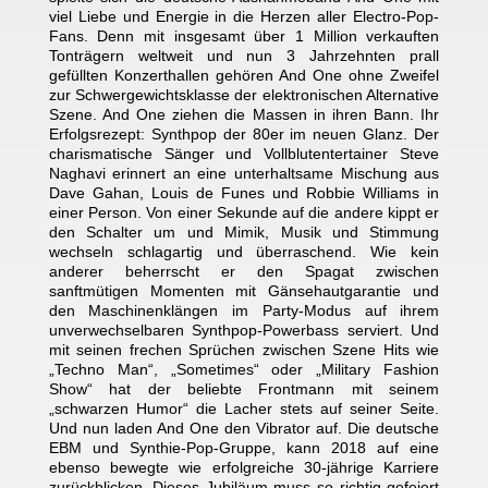
viel Liebe und Energie in die Herzen aller Electro-Pop-
Fans. Denn mit insgesamt über 1 Million verkauften
Tonträgern weltweit und nun 3 Jahrzehnten prall
gefüllten Konzerthallen gehören And One ohne Zweifel
zur Schwergewichtsklasse der elektronischen Alternative
Szene. And One ziehen die Massen in ihren Bann. Ihr
Erfolgsrezept: Synthpop der 80er im neuen Glanz. Der
charismatische Sänger und Vollblutentertainer Steve
Naghavi erinnert an eine unterhaltsame Mischung aus
Dave Gahan, Louis de Funes und Robbie Williams in
einer Person. Von einer Sekunde auf die andere kippt er
den Schalter um und Mimik, Musik und Stimmung
wechseln schlagartig und überraschend. Wie kein
anderer beherrscht er den Spagat zwischen
sanftmütigen Momenten mit Gänsehautgarantie und
den Maschinenklängen im Party-Modus auf ihrem
unverwechselbaren Synthpop-Powerbass serviert. Und
mit seinen frechen Sprüchen zwischen Szene Hits wie
„Techno Man“, „Sometimes“ oder „Military Fashion
Show“ hat der beliebte Frontmann mit seinem
„schwarzen Humor“ die Lacher stets auf seiner Seite.
Und nun laden And One den Vibrator auf. Die deutsche
EBM und Synthie-Pop-Gruppe, kann 2018 auf eine
ebenso bewegte wie erfolgreiche 30-jährige Karriere
zurückblicken. Dieses Jubiläum muss so richtig gefeiert