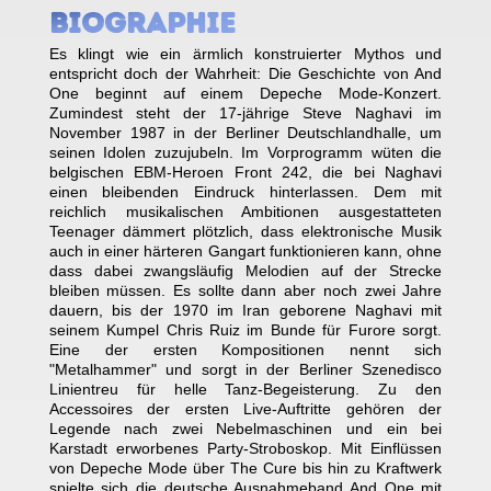
Biographie
Es klingt wie ein ärmlich konstruierter Mythos und
entspricht doch der Wahrheit: Die Geschichte von And
One beginnt auf einem Depeche Mode-Konzert.
Zumindest steht der 17-jährige Steve Naghavi im
November 1987 in der Berliner Deutschlandhalle, um
seinen Idolen zuzujubeln. Im Vorprogramm wüten die
belgischen EBM-Heroen Front 242, die bei Naghavi
einen bleibenden Eindruck hinterlassen. Dem mit
reichlich musikalischen Ambitionen ausgestatteten
Teenager dämmert plötzlich, dass elektronische Musik
auch in einer härteren Gangart funktionieren kann, ohne
dass dabei zwangsläufig Melodien auf der Strecke
bleiben müssen. Es sollte dann aber noch zwei Jahre
dauern, bis der 1970 im Iran geborene Naghavi mit
seinem Kumpel Chris Ruiz im Bunde für Furore sorgt.
Eine der ersten Kompositionen nennt sich
"Metalhammer" und sorgt in der Berliner Szenedisco
Linientreu für helle Tanz-Begeisterung. Zu den
Accessoires der ersten Live-Auftritte gehören der
Legende nach zwei Nebelmaschinen und ein bei
Karstadt erworbenes Party-Stroboskop. Mit Einflüssen
von Depeche Mode über The Cure bis hin zu Kraftwerk
spielte sich die deutsche Ausnahmeband And One mit