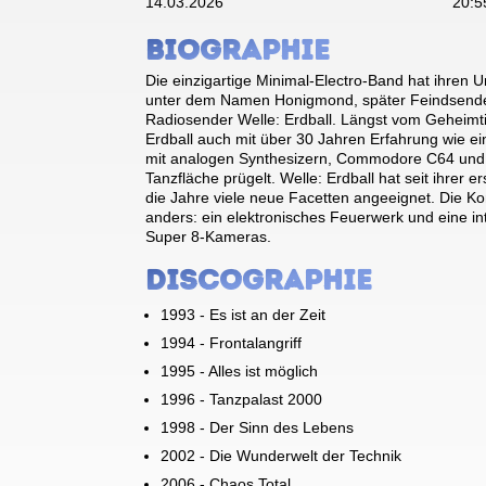
14.03.2026
20:5
Biographie
Die einzigartige Minimal-Electro-Band hat ihren
unter dem Namen Honigmond, später Feindsender
Radiosender Welle: Erdball. Längst vom Geheimtip
Erdball auch mit über 30 Jahren Erfahrung wie ei
mit analogen Synthesizern, Commodore C64 und
Tanzfläche prügelt. Welle: Erdball hat seit ihrer 
die Jahre viele neue Facetten angeeignet. Die K
anders: ein elektronisches Feuerwerk und eine in
Super 8-Kameras.
Discographie
1993 - Es ist an der Zeit
1994 - Frontalangriff
1995 - Alles ist möglich
1996 - Tanzpalast 2000
1998 - Der Sinn des Lebens
2002 - Die Wunderwelt der Technik
2006 - Chaos Total