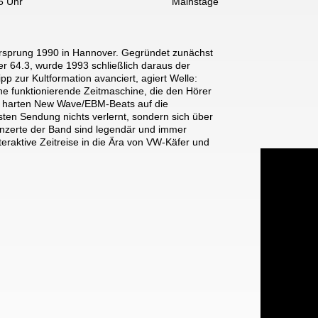
5 Uhr
Mainstage
 Ursprung 1990 in Hannover. Gegründet zunächst
 64.3, wurde 1993 schließlich daraus der
p zur Kultformation avanciert, agiert Welle:
ne funktionierende Zeitmaschine, die den Hörer
 harten New Wave/EBM-Beats auf die
ersten Sendung nichts verlernt, sondern sich über
onzerte der Band sind legendär und immer
teraktive Zeitreise in die Ära von VW-Käfer und